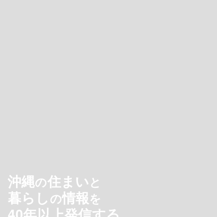
沖縄
住まい
の
と
暮らし
情報
の
を
40年以上発信する